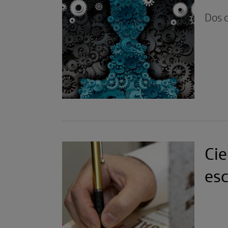
Dos c
Cie
esc