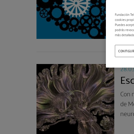
cuest
Fundación Tel
cookies propi
Puedes acepta
podrás revoca
más detallada
CONFIGUR
28.0
Esc
Con 
de Mé
neuro