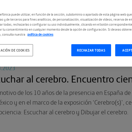
iona todo lo que creíamos saber sobre la percepción,
efónica puede utilizar, en función de la sección, subdominio o apartado de esta página web que
as y de terceros para fines analíticos, de personalización, visualización de vídeos, reserva de en
r todas, rechazarlas o configurar su uso individualmente, clicando en el botón correspondient
r tu consentimiento en cualquier momento desde la opción de configuración. Si deseas obtene
, consulta nuestra
política de cookies
ACIÓN DE COOKIES
RECHAZAR TODAS
ACEP
3.2023
uchar al cerebro. Encuentro cien
motivo de los 10 años de la presencia en España d
xico y en el marco de la exposición ‘Cerebro(s)’, 
ciencia: Escuchar al cerebro y Dibujar el cerebro.