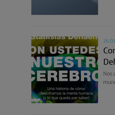
26.0
Con
De
Nos 
mund