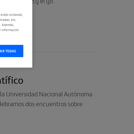
 la realidad y el yo.
 estás visitando,
tradas, etc.
e. Además,
r información
TAR TODAS
tífico
e la Universidad Nacional Autónoma
celebramos dos encuentros sobre