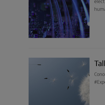
elect
hum
Tal
Conoc
#Exp