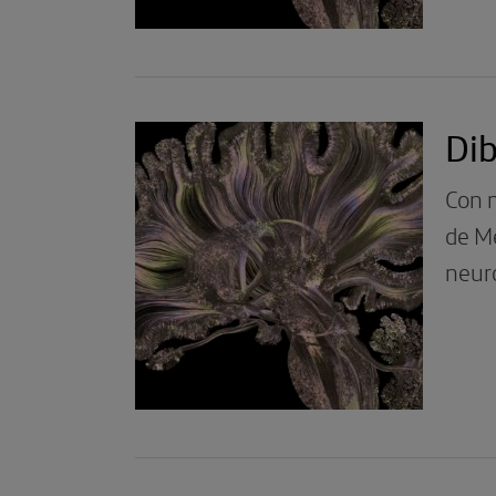
Dib
Con 
de Mé
neuro