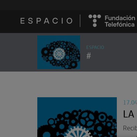
ESPACIO
#
17.0
LA
Reci