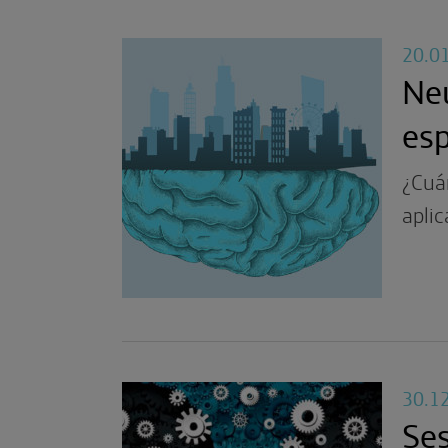
20.0
Neu
es
¿Cuá
aplic
30.1
Ses