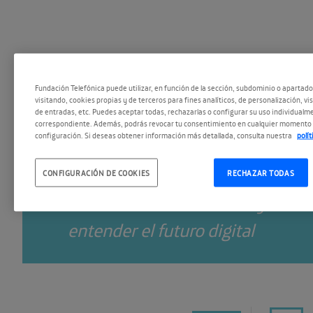
1
.
Conversaciones WAIQ. Primer
Fundación Telefónica puede utilizar, en función de la sección, subdominio o apartad
visitando, cookies propias y de terceros para fines analíticos, de personalización, vi
de entradas, etc. Puedes aceptar todas, rechazarlas o configurar su uso individualme
2
.
Conversaciones WAIQ.
Europa,
correspondiente. Además, podrás revocar tu consentimiento en cualquier momento 
configuración. Si deseas obtener información más detallada, consulta nuestra
polí
carrera tecnológica y el liderazgo
3
.
Conversaciones WAIQ.
Ni cuán
CONFIGURACIÓN DE COOKIES
RECHAZAR TODAS
clásico: historias de vida y mat
entender el futuro digital