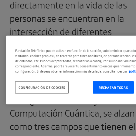
directamente en la vida de las
personas se encuentran en la
intersección de diferentes
elementos.
Fundación Telefónica puede utilizar, en función de la sección, subdominio o apartad
visitando, cookies propias y de terceros para fines analíticos, de personalización, vi
de entradas, etc. Puedes aceptar todas, rechazarlas o configurar su uso individualme
correspondiente. Además, podrás revocar tu consentimiento en cualquier momento 
En este contexto, las tecnología
configuración. Si deseas obtener información más detallada, consulta nuestra
polí
WAIQ
, acrónimo de Web3,
CONFIGURACIÓN DE COOKIES
RECHAZAR TODAS
Inteligencia Artificial y
Computación Cuántica, se alzan
como tres campos que tienen el