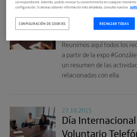
correspondiente. Además, podrás revocar tu consentimiento en cualquier momento 
06.11.2015
configuración. Si deseas obtener información más detallada, consulta nuestra
polí
Lo que nos dejaro
CONFIGURACIÓN DE COOKIES
RECHAZAR TODAS
Constelaciones
Reunimos aquí todos los re
a partir de la expo #Gonzál
un resumen de las activida
relacionadas con ella.
27.10.2015
Día Internacional
Voluntario Telef