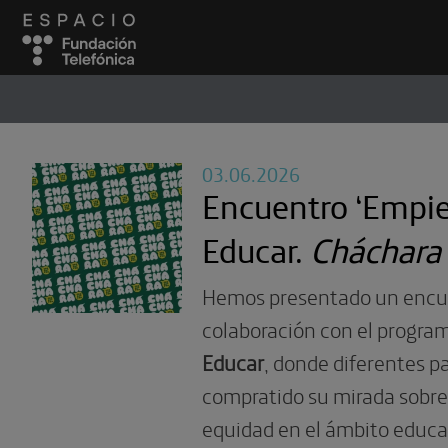
ESPACIO
#
03.06.2026
Encuentro ‘Empie
Educar.
Cháchara 
Hemos presentado un encu
colaboración con el progr
Educar
, donde diferentes p
compratido su mirada sobre
equidad en el ámbito educa