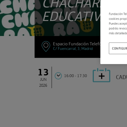
CHÁCHARA
EDUCATIVA
’
Fundación Tel
cookies propi
Puedes acepta
podrás revoca
más detallada
Espacio Fundación Telefónica
C/ Fuencarral, 3, Madrid
CONFIGUR
13
16:00 - 17:30
CAD
JUN
2026