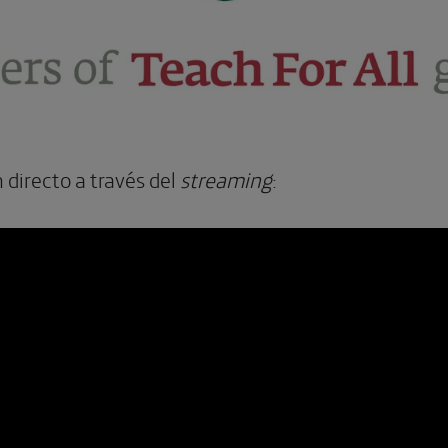
 directo a través del
streaming
: