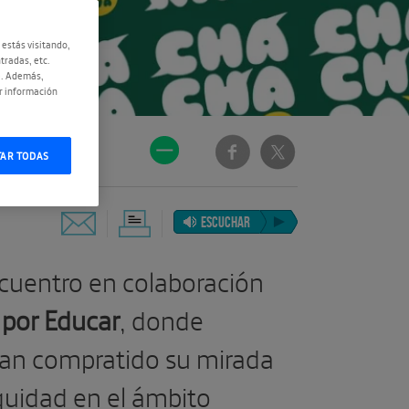
 estás visitando,
tradas, etc.
e. Además,
r información
#familias
TAR TODAS
ESCUCHAR
uentro en colaboración
por Educar
, donde
 han compratido su mirada
quidad en el ámbito