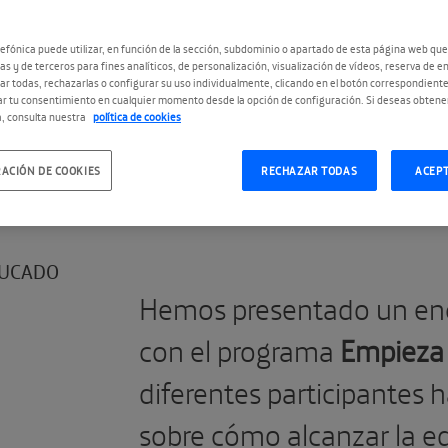
efónica puede utilizar, en función de la sección, subdominio o apartado de esta página web que
as y de terceros para fines analíticos, de personalización, visualización de vídeos, reserva de en
r todas, rechazarlas o configurar su uso individualmente, clicando en el botón correspondient
r tu consentimiento en cualquier momento desde la opción de configuración. Si deseas obtene
, consulta nuestra
política de cookies
#educación
#empleo
ACIÓN DE COOKIES
RECHAZAR TODAS
ACEP
UCADO
Hemos presentado un enc
con el programa
Empieza 
diferentes participantes
sobre cómo alcanzar la e