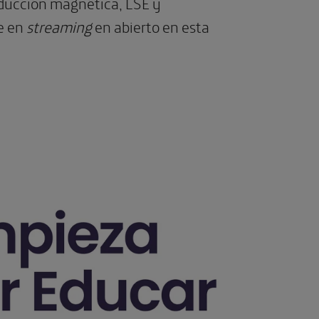
nducción magnética, LSE y
se en
streaming
en abierto en esta