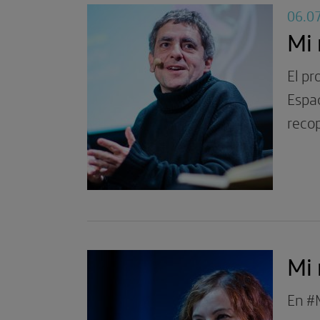
06.0
Mi 
El pr
Espa
recop
Mi
En #