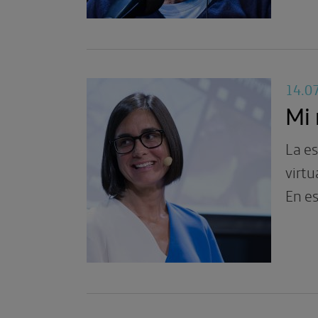
14.0
Mi 
La e
virtu
En es