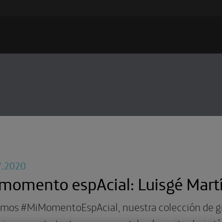
7.2020
momento espAcial: Luisgé Martín
amos #MiMomentoEspAcial, nuestra colección de gr