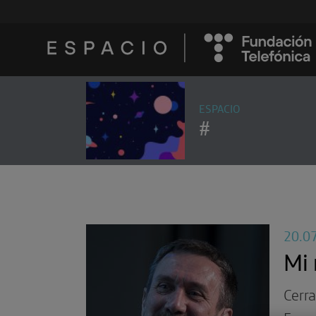
ESPACIO
#
20.0
Mi 
Cerr