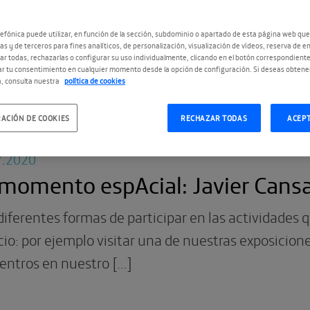
io, con este texto que nos regala el escritor Luisg
o aniversario de Espacio Fundación […]
efónica puede utilizar, en función de la sección, subdominio o apartado de esta página web que
as y de terceros para fines analíticos, de personalización, visualización de vídeos, reserva de en
r todas, rechazarlas o configurar su uso individualmente, clicando en el botón correspondient
r tu consentimiento en cualquier momento desde la opción de configuración. Si deseas obtene
, consulta nuestra
política de cookies
ACIÓN DE COOKIES
RECHAZAR TODAS
ACEP
7.2020
momento espAcial: Javier Cans
iferentes formas de participar en las actividades 
io: por ejemplo visitar una de nuestras exposiciones
entros en nuestro […]