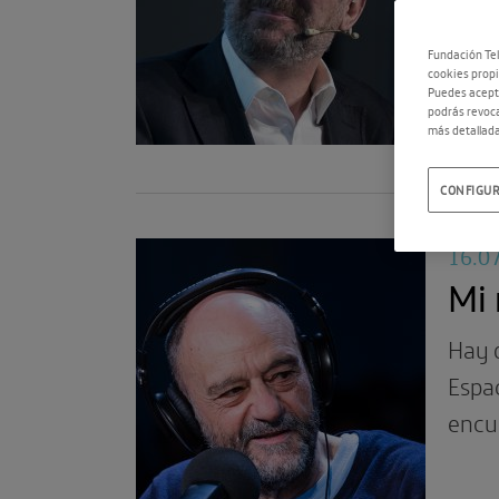
Espac
octav
Fundación Tel
cookies propi
Puedes acepta
podrás revoca
más detallada
CONFIGUR
16.0
Mi 
Hay d
Espac
encu