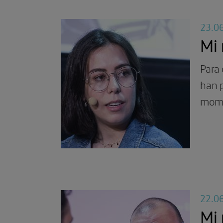
23.0
Mi
Para 
han p
mome
22.0
Mi 