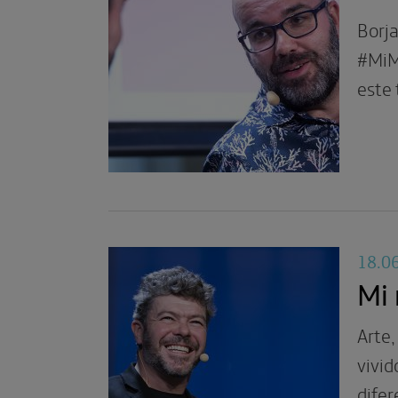
Borja
#MiM
este 
18.0
Mi
Arte,
vivid
difer