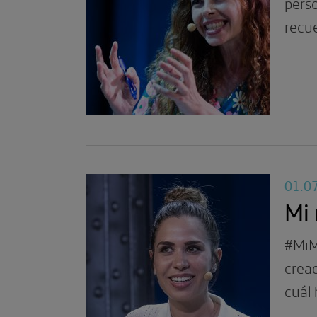
pers
recue
01.0
Mi
#MiM
crea
cuál 