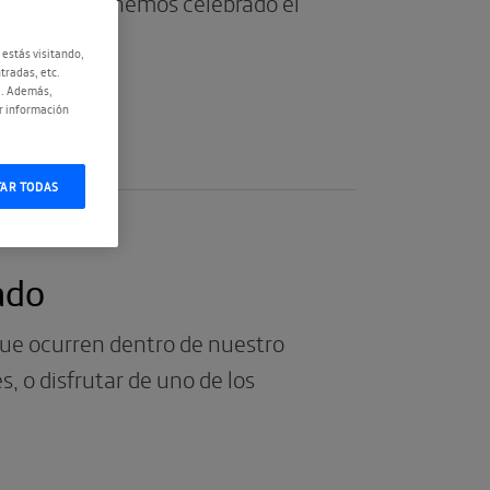
é Martín. Así hemos celebrado el
 estás visitando,
tradas, etc.
e. Además,
r información
TAR TODAS
ado
que ocurren dentro de nuestro
, o disfrutar de uno de los