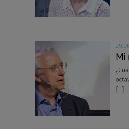
29.0
Mi
¿Cuá
octa
[…]