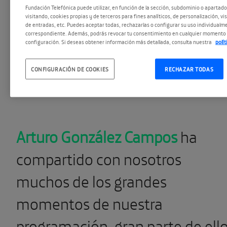
de algunas de las personalidades que nos han
Fundación Telefónica puede utilizar, en función de la sección, subdominio o apartad
visitando, cookies propias y de terceros para fines analíticos, de personalización, vi
largo de estos años y que guardan un recuerdo 
de entradas, etc. Puedes aceptar todas, rechazarlas o configurar su uso individualme
correspondiente. Además, podrás revocar tu consentimiento en cualquier momento 
las actividades de nuestra programación. Celeb
configuración. Si deseas obtener información más detallada, consulta nuestra
polí
octavo aniversario de nuestro Espacio con un 
CONFIGURACIÓN DE COOKIES
RECHAZAR TODAS
recuerdos.
Arturo González Campos
ha
compartido con nosotros
muchos de los grandes
momentos de nuestra
programación, gran parte de ell