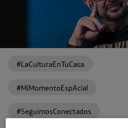
#LaCulturaEnTuCasa
#MiMomentoEspAcial
#SeguimosConectados
En
#MiMomentoEspAcial
, recopilamos los mom