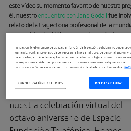
este vídeo su momento favorito de nuestra pr
él, nuestro
encuentro con Jane Godall
fue inolv
relato de la trayectoria profesional de la mun
reconocida primátóloga, como las anécdotas m
divertidas que compartió con el público. Un aut
Fundación Telefónica puede utilizar, en función de la sección, subdominio o apartad
visitando, cookies propias y de terceros para fines analíticos, de personalización, vi
de entradas, etc. Puedes aceptar todas, rechazarlas o configurar su uso individualme
correspondiente. Además, podrás revocar tu consentimiento en cualquier momento 
configuración. Si deseas obtener información más detallada, consulta nuestra
polí
Con este vídeo, el youtuber
CONFIGURACIÓN DE COOKIES
RECHAZAR TODAS
participa
‘Mi momento espAcial’
nuestra celebración virtual del
octavo aniversario de Espacio
Fundación Telefónica. Hemos