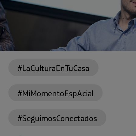
#LaCulturaEnTuCasa
#MiMomentoEspAcial
#SeguimosConectados
Joaquín Reixa
, más conocido en redes como Om