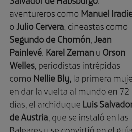
aventureros como
Manuel Iradie
o
Julio Cervera
, cineastas como
Segundo de Chomón
,
Jean
Painlevé
,
Karel Zeman
u
Orson
Welles
, periodistas intrépidas
como
Nellie Bly,
la primera muje
en dar la vuelta al mundo en 72
días, el archiduque
Luis Salvado
de Austria
, que se instaló en las
Baleares y se convirtió en el guí