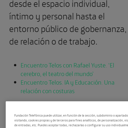
desde el espacio individual,
íntimo y personal hasta el
entorno público de gobernanza,
de relación o de trabajo.
Encuentro Telos con Rafael Yuste. ‘El
cerebro, el teatro del mundo’
Encuentro Telos. IA y Educación. Una
relación con costuras
Puedes descargar gratuitament
Fundación Telefónica puede utilizar, en función de la sección, subdominio o apartad
TELOS
desde aquí.
visitando, cookies propias y de terceros para fines analíticos, de personalización, vi
de entradas, etc. Puedes aceptar todas, rechazarlas o configurar su uso individualme