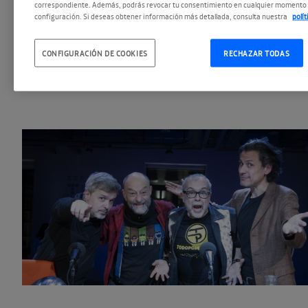
correspondiente. Además, podrás revocar tu consentimiento en cualquier momento 
configuración. Si deseas obtener información más detallada, consulta nuestra
polí
Todopoderosos, el pódcast de
CONFIGURACIÓN DE COOKIES
RECHAZAR TODAS
culto