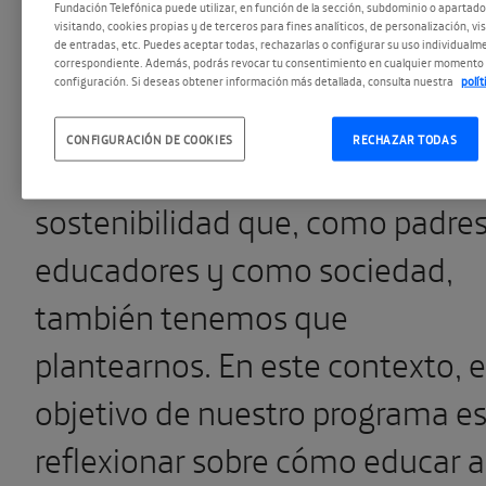
Fundación Telefónica puede utilizar, en función de la sección, subdominio o apartad
criptomonedas, el
blockchain
y
visitando, cookies propias y de terceros para fines analíticos, de personalización, vi
de entradas, etc. Puedes aceptar todas, rechazarlas o configurar su uso individualme
otras disrupciones tecnológicas
correspondiente. Además, podrás revocar tu consentimiento en cualquier momento 
configuración. Si deseas obtener información más detallada, consulta nuestra
polí
plantean preguntas críticas sobr
CONFIGURACIÓN DE COOKIES
RECHAZAR TODAS
accesibilidad, equidad y
sostenibilidad que, como padres
educadores y como sociedad,
también tenemos que
plantearnos. En este contexto, e
objetivo de nuestro programa e
reflexionar sobre cómo educar a