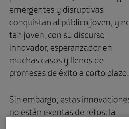
emergentes y disruptivas
conquistan al público joven, y n
tan joven, con su discurso
innovador, esperanzador en
muchas casos y llenos de
promesas de éxito a corto plazo.
Sin embargo, estas innovacione
no están exentas de retos: la
inteligencia artificial, las