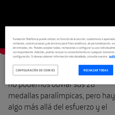
Fundación Telefónica puede utilizar, en función de la sección, subdominio o apartad
visitando, cookies propias y de terceros para fines analíticos, de personalización, vi
de entradas, etc. Puedes aceptar todas, rechazarlas o configurar su uso individualme
correspondiente. Además, podrás revocar tu consentimiento en cualquier momento 
configuración. Si deseas obtener información más detallada, consulta nuestra
polí
Cuando hablamos de
Teresa
Perales,
nadadora paralímpica,
CONFIGURACIÓN DE COOKIES
RECHAZAR TODAS
no podemos obviar sus 28
medallas paralímpicas, pero hay
algo más allá del esfuerzo y el