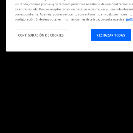
visitando, cookies propias y de terceros para fines analíticos, de personalización, vi
de entradas, etc. Puedes aceptar todas, rechazarlas o configurar su uso individualme
correspondiente. Además, podrás revocar tu consentimiento en cualquier momento 
configuración. Si deseas obtener información más detallada, consulta nuestra
polí
CONFIGURACIÓN DE COOKIES
RECHAZAR TODAS