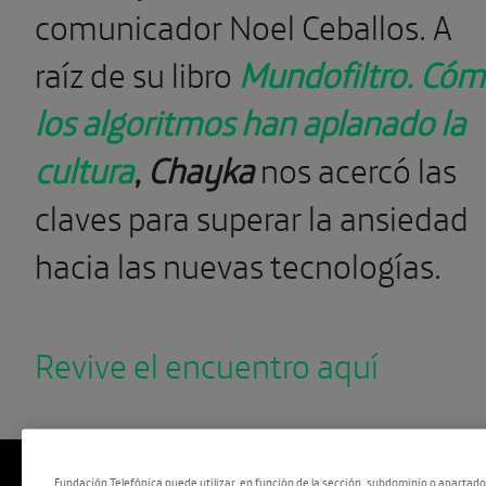
comunicador Noel Ceballos. A
raíz de su libro
Mundofiltro.
Cóm
los algoritmos han aplanado la
cultura
, Chayka
nos acercó las
claves para superar la ansiedad
hacia las nuevas tecnologías.
Revive el encuentro aquí
Fundación Telefónica puede utilizar, en función de la sección, subdominio o apartad