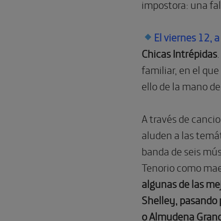
impostora: una fa
El viernes 12, 
Chicas Intrépidas
familiar, en el qu
ello de la mano d
A través de cancio
aluden a las temát
banda de seis mú
Tenorio como mae
algunas de las mej
Shelley, pasando p
o Almudena Gran