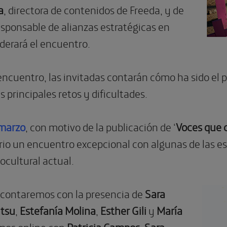
a
, directora de contenidos de Freeda, y de
esponsable de alianzas estratégicas en
erará el encuentro.
 encuentro, las invitadas contarán cómo ha sido el 
s principales retos y dificultades.
 marzo
, con motivo de la publicación de ‘
Voces que 
rio un encuentro excepcional con algunas de las es
ocultural actual.
, contaremos con la presencia de
Sara
ntsu
,
Estefanía Molina
,
Esther Gili
y
María
mos online con
Patricia Campos
,
Sara