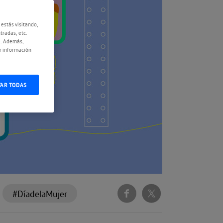
 estás visitando,
tradas, etc.
e. Además,
r información
TAR TODAS
#DíadelaMujer