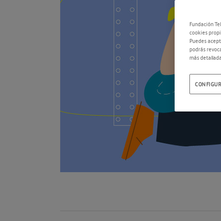
Fundación Tel
cookies propi
Puedes acepta
podrás revoca
más detallada
CONFIGUR