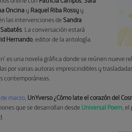
na Oncina
y
Raquel Riba Rossy
y
n las intervenciones de
Sandra
 Sabatés
. La conversación estará
id Hernando
, editor de la antología.
n’ es una novela gráfica donde se reúnen nueve rel
s por varias autoras imprescindibles y trasladadas
es contemporáneas.
o de marzo
,
UnYverso ¿Cómo late el corazón del Co
ciones que se desarrollan desde
Universal Poem
, e
d.