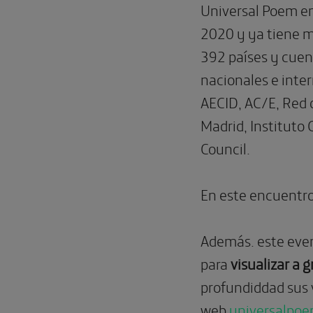
Universal Poem e
2020 y ya tiene m
392 países y cuen
nacionales e int
AECID, AC/E, Red 
Madrid, Instituto 
Council.
En este encuentro,
Además. este event
para
visualizar a 
profundiddad sus v
web
universalpo