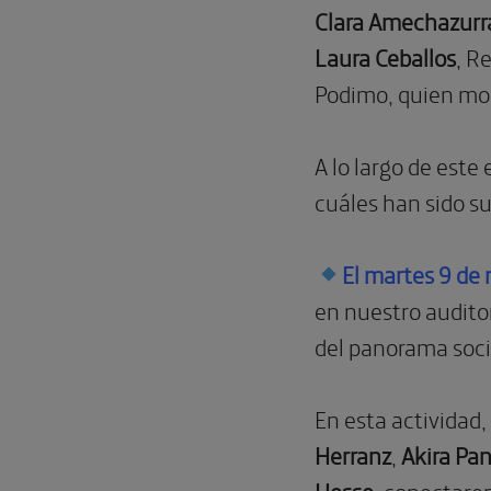
Clara Amechazurr
Laura Ceballos
, R
Podimo, quien mod
A lo largo de este
cuáles han sido su
El martes 9 de
en nuestro audito
del panorama soci
En esta actividad
Herranz
,
Akira Pa
Hesse
, conectare