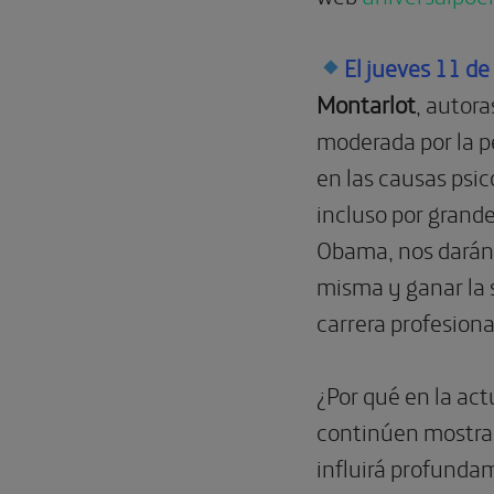
El jueves 11 d
Montarlot
, autora
moderada por la p
en las causas psi
incluso por grand
Obama, nos darán 
misma y ganar la 
carrera profesiona
¿Por qué en la act
continúen mostran
influirá profundam