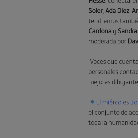
Soler
,
Ada Diez
,
A
tendremos tambié
Cardona
y
Sandra
moderada por
Dav
‘Voces que cuenta
personales contada
mejores dibujant
El miércoles 1
el conjunto de ac
toda la humanida