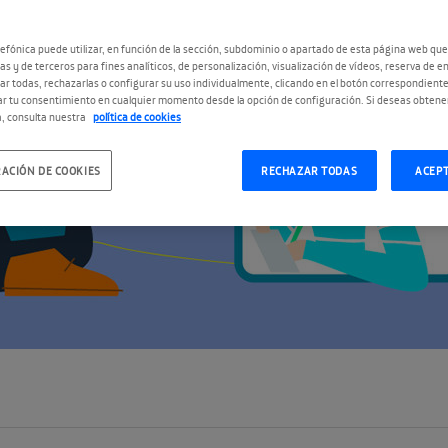
efónica puede utilizar, en función de la sección, subdominio o apartado de esta página web que
as y de terceros para fines analíticos, de personalización, visualización de vídeos, reserva de en
r todas, rechazarlas o configurar su uso individualmente, clicando en el botón correspondient
r tu consentimiento en cualquier momento desde la opción de configuración. Si deseas obtene
, consulta nuestra
política de cookies
ACIÓN DE COOKIES
RECHAZAR TODAS
ACEP