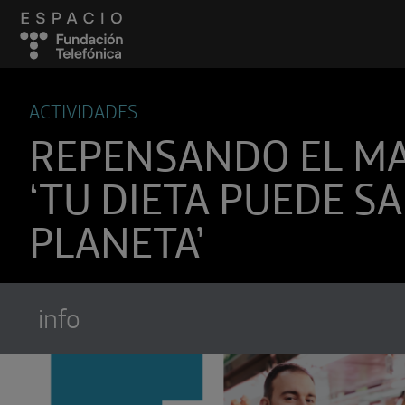
ACTIVIDADES
REPENSANDO EL M
‘TU DIETA PUEDE SA
PLANETA’
info
Suscríbete a
Encuentros Fundación Tel
Utiliza cualquiera de tus clietes favori
recibir los nuevos episodios al instante