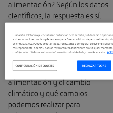
alimentación? Según los datos
científicos, la respuesta es sí.
Continuamos nuestro foro de
pensamiento
Repensando el
Fundación Telefónica puede utilizar, en función de la sección, subdominio o apartad
visitando, cookies propias y de terceros para fines analíticos, de personalización, vi
de entradas, etc. Puedes aceptar todas, rechazarlas o configurar su uso individualme
mañana
con un encuentro
correspondiente. Además, podrás revocar tu consentimiento en cualquier momento 
configuración. Si deseas obtener información más detallada, consulta nuestra
polí
dedicado a reflexionar sobre
CONFIGURACIÓN DE COOKIES
RECHAZAR TODAS
cómo se relacionan la
alimentación y el cambio
climático y qué cambios
podemos realizar para