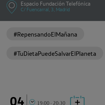
Espacio Fundación Telefónica
C/ Fuencarral, 3, Madrid
#RepensandoElMañana
#TuDietaPuedeSalvarElPlaneta
04
19:00 - 20:30