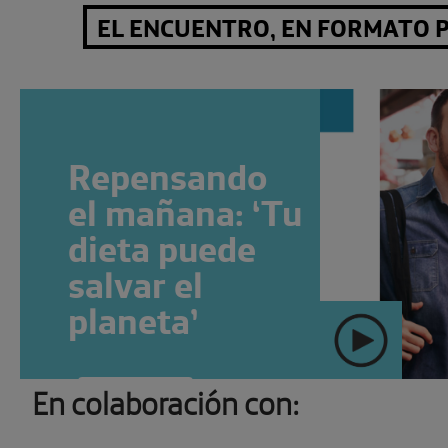
EL ENCUENTRO, EN FORMATO 
Repensando
el mañana: ‘Tu
dieta puede
salvar el
planeta’
En colaboración con:
" >
SUSCRÍBETE
Ver más