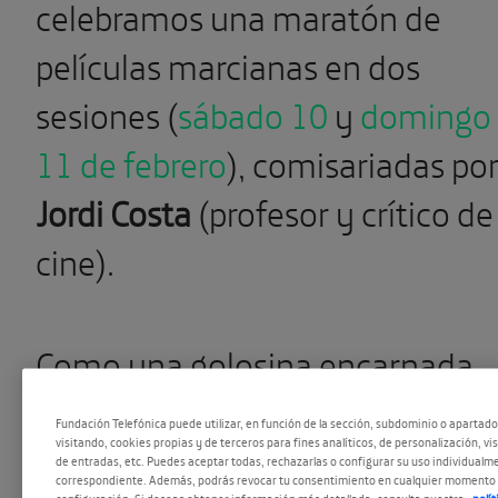
celebramos una maratón de
películas marcianas en dos
sesiones (
sábado 10
y
domingo
11 de febrero
), comisariadas po
Jordi Costa
(profesor y crítico de
cine).
Como una golosina encarnada
brillando en la oscuridad del
Fundación Telefónica puede utilizar, en función de la sección, subdominio o apartad
visitando, cookies propias y de terceros para fines analíticos, de personalización, vi
Universo, el Planeta Rojo tenía
de entradas, etc. Puedes aceptar todas, rechazarlas o configurar su uso individualme
correspondiente. Además, podrás revocar tu consentimiento en cualquier momento 