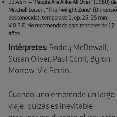
12:45 h
– “People Are Alike All Over” (1960) de
Mitchell Leisen, “The Twilight Zone” (Dimensi
desconocida), temporada 1, ep. 25.
25 min.
V.O.S.E. No recomendada para menores de 12
años.
Intérpretes
: Roddy McDowall,
Susan Oliver, Paul Comi, Byron
Morrow, Vic Perrin.
Cuando uno emprende un largo
viaje, quizás es inevitable
preguntarse durante el trayecto