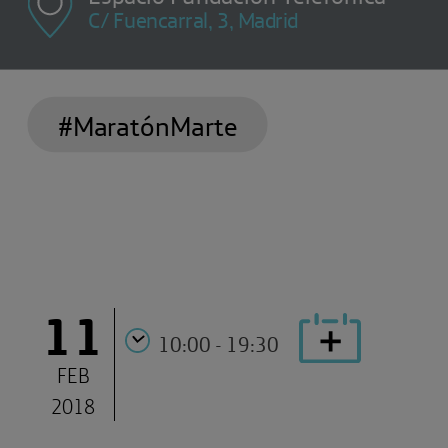
C/ Fuencarral, 3, Madrid
#MaratónMarte
11
10:00 - 19:30
FEB
2018