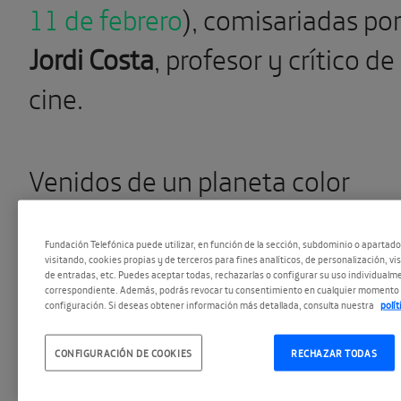
11 de febrero
), comisariadas po
Jordi Costa
, profesor y crítico de
cine.
Venidos de un planeta color
sangre bautizado en honor del
Fundación Telefónica puede utilizar, en función de la sección, subdominio o apartad
dios de la guerra, los marcianos
visitando, cookies propias y de terceros para fines analíticos, de personalización, vi
de entradas, etc. Puedes aceptar todas, rechazarlas o configurar su uso individualme
no estaban predestinados a ser
correspondiente. Además, podrás revocar tu consentimiento en cualquier momento 
configuración. Si deseas obtener información más detallada, consulta nuestra
polí
las criaturas más sociables de la
CONFIGURACIÓN DE COOKIES
RECHAZAR TODAS
galaxia. En esta primera