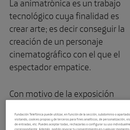
La animatrónica es un trabajo
tecnológico cuya finalidad es
crear arte; es decir conseguir la
creación de un personaje
cinematográfico con el que el
espectador empatice.
Con motivo de la exposición
“
Nosotros, Robots
”, abierta hast
Fundación Telefónica puede utilizar, en función de la sección, subdominio o apartad
el día 3 de febrero, hemos
visitando, cookies propias y de terceros para fines analíticos, de personalización, vi
de entradas, etc. Puedes aceptar todas, rechazarlas o configurar su uso individualme
correspondiente. Además, podrás revocar tu consentimiento en cualquier momento 