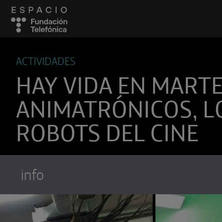
ACTIVIDADES
HAY VIDA EN MARTE
ANIMATRÓNICOS, L
ROBOTS DEL CINE
info
Suscríbete a
Encuentros Fundación Tel
Utiliza cualquiera de tus clietes favori
recibir los nuevos episodios al instante