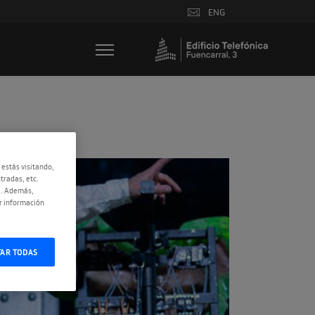
ENG
 estás visitando,
tradas, etc.
e. Además,
r información
TAR TODAS