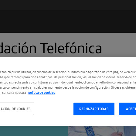
ación Telefónica
Suscríbete a
Encuentros Fundación
Telefónica
efónica puede utilizar, en función de la sección, subdominio o apartado de esta página web que
Utiliza cualquiera de tus clietes favoritos para recibir los
as y de terceros para fines analíticos, de personalización, visualización de vídeos, reserva de en
nuevos episodios al instante.
ne.
r todas, rechazarlas o configurar su uso individualmente, clicando en el botón correspondient
r tu consentimiento en cualquier momento desde la opción de configuración. Si deseas obtene
, consulta nuestra
política de cookies
atográficos en la historia del
ACIÓN DE COOKIES
RECHAZAR TODAS
ACEP