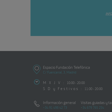
INF
Espacio Fundación Telefónica
C/ Fuencarral, 3, Madrid
M X J V :
10:00 - 20:00
S D y Festivos :
11:00 - 20:00
Información general
Visitas guiadas y ta
+34 91 498 42 73
+34 679 765 254