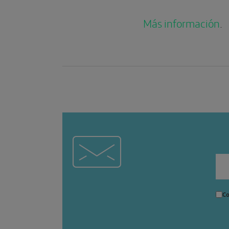
Más información
.
Co