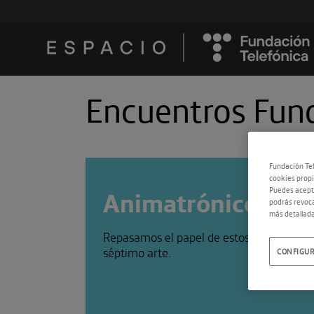
Encuentros Fund
Fundación Tel
cookies propi
Animatrónicos y ci
Puedes acepta
podrás revoca
más detallada
Repasamos el papel de estos robots cinem
séptimo arte.
CONFIGUR