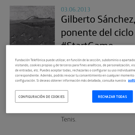
03.06.2013
Gilberto Sánchez
ponente del ciclo
#StartGame
Gilberto Sánchez ha conta
Fundación Telefónica puede utilizar, en función de la sección, subdominio o apartad
visitando, cookies propias y de terceros para fines analíticos, de personalización, vi
la industria del videojuego 
de entradas, etc. Puedes aceptar todas, rechazarlas o configurar su uso individualme
correspondiente. Además, podrás revocar tu consentimiento en cualquier momento 
experiencia en este secotor
configuración. Si deseas obtener información más detallada, consulta nuestra
polí
editorial de Virtual Toys, 
CONFIGURACIÓN DE COOKIES
RECHAZAR TODAS
conseguido desarrollar los 
Phineas y Ferb, Cars 2, Tor
Tenis.