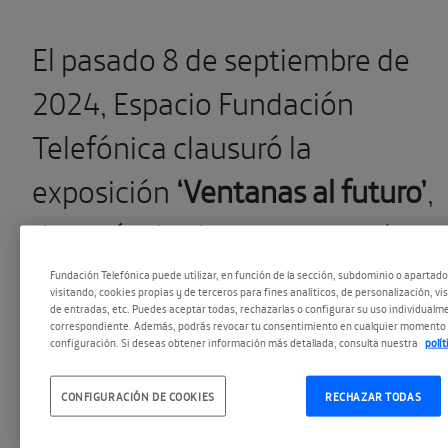
El pasado 8 de septiembre de
2024, Espacio Fundación
Telefónica clausuró la
exposición
‘Ventanas al futuro’
,
después de siete meses en los
que
80.828
visitantes pudieron
Fundación Telefónica puede utilizar, en función de la sección, subdominio o apartad
visitando, cookies propias y de terceros para fines analíticos, de personalización, vi
disfrutarla. Esta muestra, que
de entradas, etc. Puedes aceptar todas, rechazarlas o configurar su uso individualme
correspondiente. Además, podrás revocar tu consentimiento en cualquier momento 
configuración. Si deseas obtener información más detallada, consulta nuestra
polí
contó con seis grandes
instalaciones audiovisuales que
CONFIGURACIÓN DE COOKIES
RECHAZAR TODAS