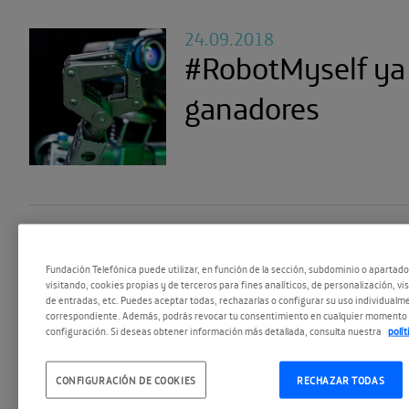
24.09.2018
#RobotMyself ya 
ganadores
26.09.2018
Nosotros robots.
Fundación Telefónica puede utilizar, en función de la sección, subdominio o apartad
visitando, cookies propias y de terceros para fines analíticos, de personalización, vi
de entradas, etc. Puedes aceptar todas, rechazarlas o configurar su uso individualme
humanización de 
correspondiente. Además, podrás revocar tu consentimiento en cualquier momento 
configuración. Si deseas obtener información más detallada, consulta nuestra
polí
tecnología
CONFIGURACIÓN DE COOKIES
RECHAZAR TODAS