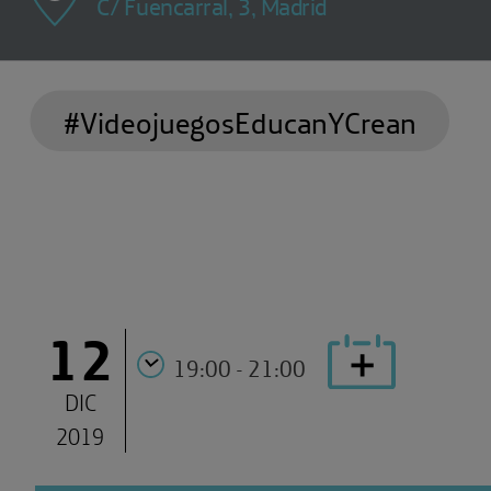
C/ Fuencarral, 3, Madrid
#VideojuegosEducanYCrean
12
19:00 - 21:00
DIC
2019