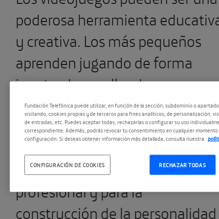
poderosa herramienta educativ
y creativa. Los más pequeños
aprenden jugando de forma
innata, desarrollando sus
herramientas creativas en el
Fundación Telefónica puede utilizar, en función de la sección, subdominio o apartad
visitando, cookies propias y de terceros para fines analíticos, de personalización, vi
proceso. En el futuro, la
de entradas, etc. Puedes aceptar todas, rechazarlas o configurar su uso individualme
correspondiente. Además, podrás revocar tu consentimiento en cualquier momento 
configuración. Si deseas obtener información más detallada, consulta nuestra
polí
creatividad resultará
imprescindible para el ejercicio
CONFIGURACIÓN DE COOKIES
RECHAZAR TODAS
profesional y para la
construcción de la personalidad