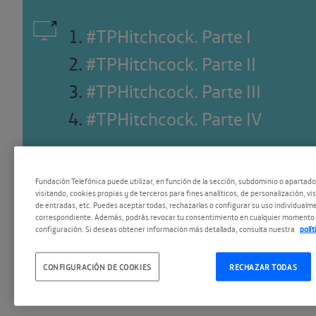
1
.
#TPHitchcock. Parte I
2
.
#TPHitchcock. Parte II
3
.
#TPHitchcock. Parte III
4
.
#TPHitchcock. Parte IV
Fundación Telefónica puede utilizar, en función de la sección, subdominio o apartad
visitando, cookies propias y de terceros para fines analíticos, de personalización, vi
de entradas, etc. Puedes aceptar todas, rechazarlas o configurar su uso individualme
correspondiente. Además, podrás revocar tu consentimiento en cualquier momento 
configuración. Si deseas obtener información más detallada, consulta nuestra
polí
CONFIGURACIÓN DE COOKIES
RECHAZAR TODAS
ESCUCHAR