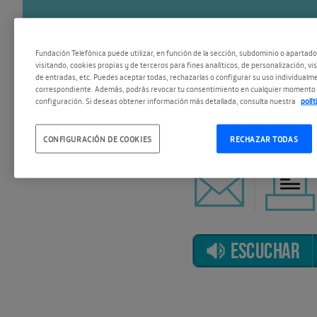
1
.
Todopoderosos: Hitchcock. Pr
Fundación Telefónica puede utilizar, en función de la sección, subdominio o apartad
2
.
Todopoderosos: Hitchcock. S
visitando, cookies propias y de terceros para fines analíticos, de personalización, vi
de entradas, etc. Puedes aceptar todas, rechazarlas o configurar su uso individualme
3
.
Todopoderosos: Hitchcock. Te
correspondiente. Además, podrás revocar tu consentimiento en cualquier momento 
configuración. Si deseas obtener información más detallada, consulta nuestra
polí
CONFIGURACIÓN DE COOKIES
RECHAZAR TODAS
ESCUCHAR