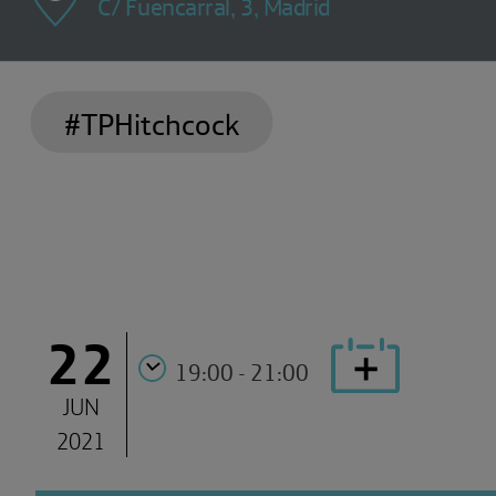
C/ Fuencarral, 3, Madrid
#TPHitchcock
22
19:00 - 21:00
JUN
2021