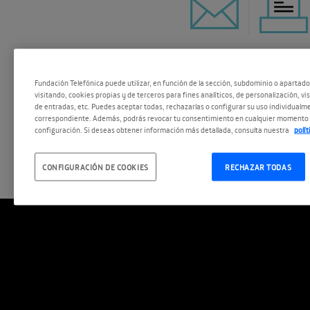
ESCUCHAR
Fundación Telefónica puede utilizar, en función de la sección, subdominio o apartad
visitando, cookies propias y de terceros para fines analíticos, de personalización, vi
de entradas, etc. Puedes aceptar todas, rechazarlas o configurar su uso individualme
correspondiente. Además, podrás revocar tu consentimiento en cualquier momento 
configuración. Si deseas obtener información más detallada, consulta nuestra
polí
Vuelve a ver el evento completo
CONFIGURACIÓN DE COOKIES
RECHAZAR TODAS