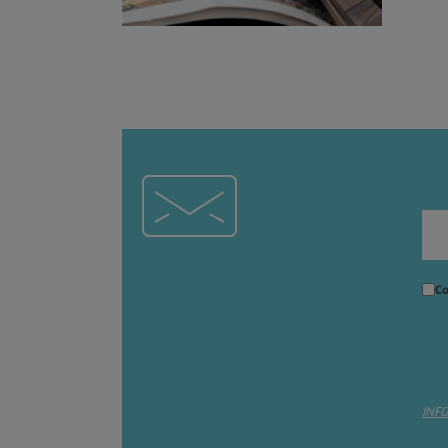
Co
INF