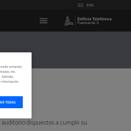
ENG
 estás visitando,
tradas, etc.
e. Además,
r información
TAR TODAS
 auditorio dispuestos a cumplir su