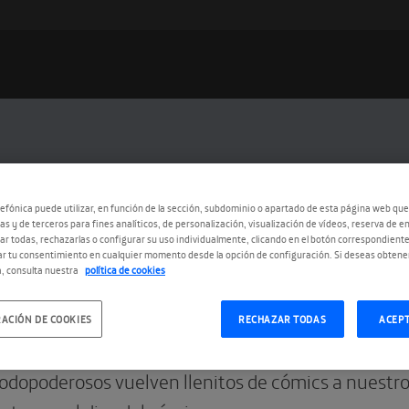
efónica puede utilizar, en función de la sección, subdominio o apartado de esta página web que
as y de terceros para fines analíticos, de personalización, visualización de vídeos, reserva de en
r todas, rechazarlas o configurar su uso individualmente, clicando en el botón correspondient
r tu consentimiento en cualquier momento desde la opción de configuración. Si deseas obtene
, consulta nuestra
política de cookies
0.2022
ACIÓN DE COOKIES
RECHAZAR TODAS
ACEP
opoderosos: Eisner 2
odopoderosos vuelven llenitos de cómics a nuestro