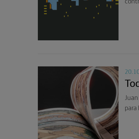
contr
20.1
Tod
Juan
para 