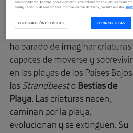
correspondiente. Además, podrás revocar tu consentimiento en cualquier momento 
reflexión en 1990, en
una
configuración. Si deseas obtener información más detallada, consulta nuestra
polí
columna del periódico holandés
CONFIGURACIÓN DE COOKIES
RECHAZAR TODAS
Volkskrant
. Desde entonces, no
ha parado de imaginar criaturas
capaces de moverse y sobrevivir
en las playas de los Países Bajos
las
Strandbeest
o
Bestias
de
Playa
. Las criaturas nacen,
caminan por la playa,
evolucionan y se extinguen. Su