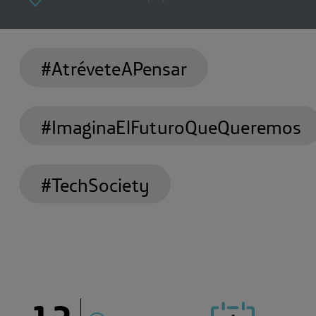
#AtréveteAPensar
#ImaginaElFuturoQueQueremos
#TechSociety
12