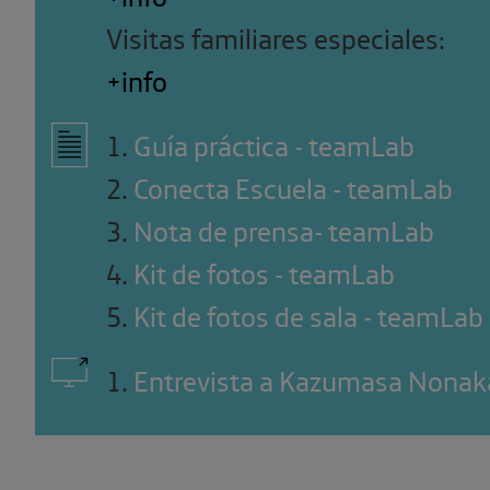
Visitas familiares especiales:
+info
1
.
Guía práctica - teamLab
2
.
Conecta Escuela - teamLab
3
.
Nota de prensa- teamLab
4
.
Kit de fotos - teamLab
5
.
Kit de fotos de sala - teamLab
1
.
Entrevista a Kazumasa Nonak