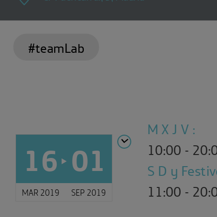
#teamLab
M X J V :
16
01
10:00 - 20:
S D y Festiv
11:00 - 20:
MAR 2019
SEP 2019