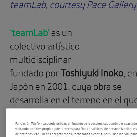
teamLab, courtesy Pace Gallery
‘teamLab’
es un
colectivo
artístico
multidisciplinar
fundado
por
Toshiyuki Inoko
,
e
Japón en 2001,
cuya obra se
desarrolla en el terreno en el qu
confluyen arte, ciencia,
tecnología, diseño y medio
Fundación Telefónica puede utilizar, en función de la sección, subdominio o apartad
visitando, cookies propias y de terceros para fines analíticos, de personalización, vi
de entradas, etc. Puedes aceptar todas, rechazarlas o configurar su uso individualme