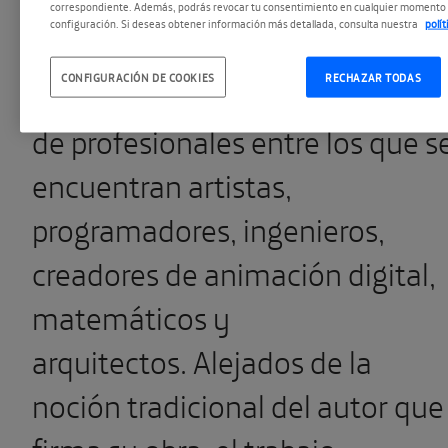
natural.
Su trabajo se
correspondiente. Además, podrás revocar tu consentimiento en cualquier momento 
configuración. Si deseas obtener información más detallada, consulta nuestra
polí
fundamenta en la
práctica
CONFIGURACIÓN DE COOKIES
RECHAZAR TODAS
colaborativa
de varios cientos
de
profesionales
entre los que s
encuentran artistas,
programadores, ingenieros,
creadores de animación digital,
matemáticos y
arquitectos.
Alejados de la
noción tradicional del autor que
firma su obra, el trabajo