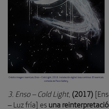
Crédito imagen: teamLab, ​Enso – Cold Light, 2018. Instalación digital, loop continuo. © teamLab,
cortesía de Pace Gallery.
3. Ens
o
– Cold Light
,
(2017)
[En
– Luz fría]
es
una reinterpretaci