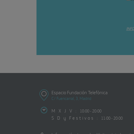
INF
Espacio Fundación Telefónica
C/ Fuencarral, 3, Madrid
M X J V :
10:00 - 20:00
S D y Festivos :
11:00 - 20:00