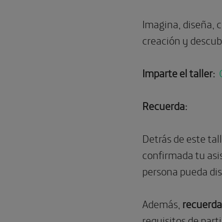
Imagina, diseña, c
creación y descubr
Imparte el taller:
Recuerda:
Detrás de este tal
confirmada tu asis
persona pueda disf
Además,
recuerda
requisitos de part