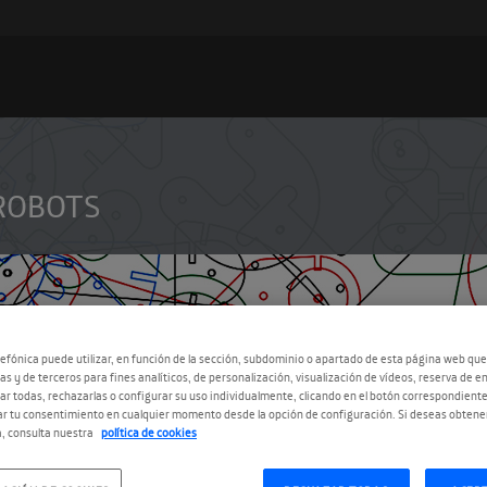
ROBOTS
efónica puede utilizar, en función de la sección, subdominio o apartado de esta página web que
as y de terceros para fines analíticos, de personalización, visualización de vídeos, reserva de en
r todas, rechazarlas o configurar su uso individualmente, clicando en el botón correspondient
r tu consentimiento en cualquier momento desde la opción de configuración. Si deseas obtene
, consulta nuestra
política de cookies