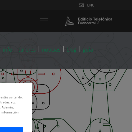
ENG
info
talleres
noticias
blog
guía
 estás visitando,
tradas, etc.
e. Además,
r información