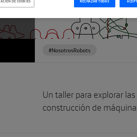
ACIÓN DE COOKIES
RECHAZAR TODAS
ACEP
#NosotrosRobots
Un taller para explorar las
construcción de máquinas