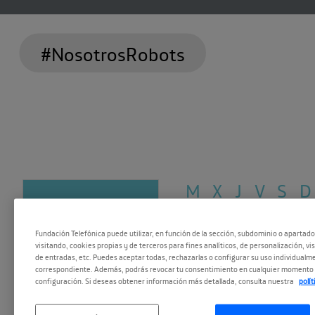
#NosotrosRobots
M X J V
S D
01
15
11:00 - 13:00
Fundación Telefónica puede utilizar, en función de la sección, subdominio o apartad
visitando, cookies propias y de terceros para fines analíticos, de personalización, vi
de entradas, etc. Puedes aceptar todas, rechazarlas o configurar su uso individualme
DIC 2018
DIC 2018
correspondiente. Además, podrás revocar tu consentimiento en cualquier momento 
configuración. Si deseas obtener información más detallada, consulta nuestra
polí