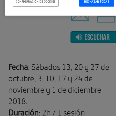
CONFIGURACIÓN DE COOKIES
RECHAZAR TODAS
ESCUCHAR
Fecha
: Sábados 13, 20 y 27 de
octubre, 3, 10, 17 y 24 de
noviembre y 1 de diciembre
2018.
Duración
: 2h / 1 sesión