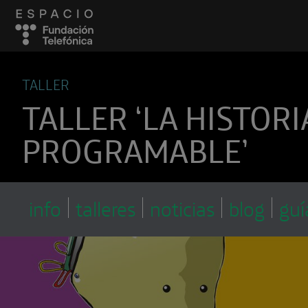
TALLER
TALLER ‘LA HISTORI
PROGRAMABLE’
info
talleres
noticias
blog
guí