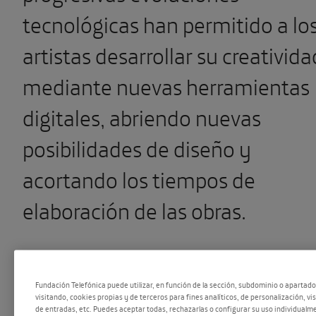
tecnológicas han permitido a lo
artistas desarrollar su creativida
mediante nuevas herramientas
digitales, abriendo nuevas
posibilidades de diseño y
acortando los tiempos de
elaboración de las obras.
Hoy en día nos encontramos
Fundación Telefónica puede utilizar, en función de la sección, subdominio o apartad
frente a una nueva revolución
visitando, cookies propias y de terceros para fines analíticos, de personalización, vi
de entradas, etc. Puedes aceptar todas, rechazarlas o configurar su uso individualme