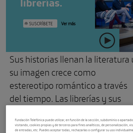
librerías.
SUSCRÍBETE
Ver más
Sus historias llenan la literatura 
" >
su imagen crece como
estereotipo romántico a través
del tiempo. Las librerías y sus
dueños continúan hoy presente
Fundación Telefónica puede utilizar, en función de la sección, subdominio o apartad
en nuestro imaginario pero ¿qu
visitando, cookies propias y de terceros para fines analíticos, de personalización, vi
de entradas, etc. Puedes aceptar todas, rechazarlas o configurar su uso individualme