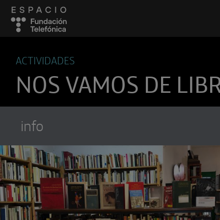
ACTIVIDADES
NOS VAMOS DE LIB
info
Suscríbete a
Encuentros Fundación Tel
Utiliza cualquiera de tus clietes favori
recibir los nuevos episodios al instante