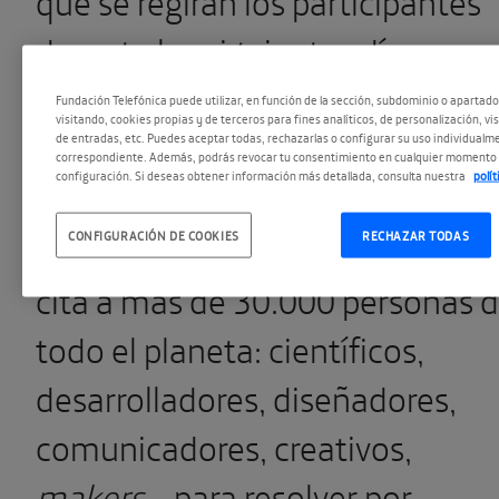
durante los siguientes días.
Fundación Telefónica puede utilizar, en función de la sección, subdominio o apartad
visitando, cookies propias y de terceros para fines analíticos, de personalización, vi
El
NASA International Spaceapp
de entradas, etc. Puedes aceptar todas, rechazarlas o configurar su uso individualme
correspondiente. Además, podrás revocar tu consentimiento en cualquier momento 
configuración. Si deseas obtener información más detallada, consulta nuestra
polí
Challenge
es el hackathon más
grande del mundo. En él se dan
CONFIGURACIÓN DE COOKIES
RECHAZAR TODAS
cita a más de 30.000 personas 
todo el planeta: científicos,
desarrolladores, diseñadores,
comunicadores, creativos,
makers
… para resolver por