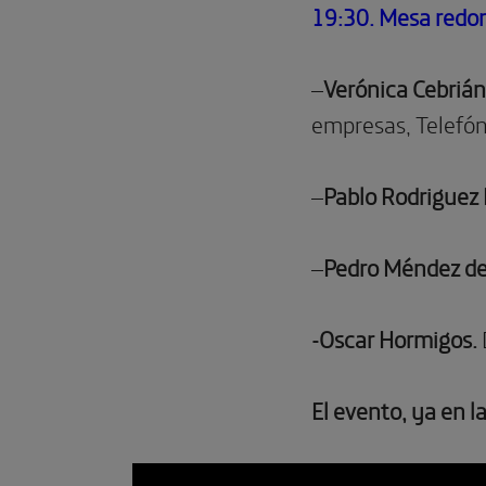
19:30. Mesa redon
–
Verónica Cebriá
empresas, Telefón
–
Pablo Rodriguez F
–
Pedro
Méndez
de
-Oscar Hormigos.
El evento, ya en l