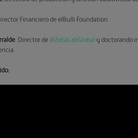
irector Financiero de elBulli Foundation.
rralde
. Director de
@ZetaLabGlobal
y doctorando in
encia.
ido: