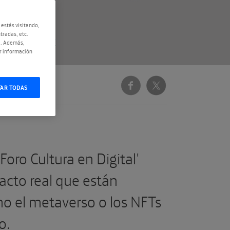
 estás visitando,
tradas, etc.
e. Además,
r información
TAR TODAS
Foro Cultura en Digital'
acto real que están
o el metaverso o los NFTs
o.