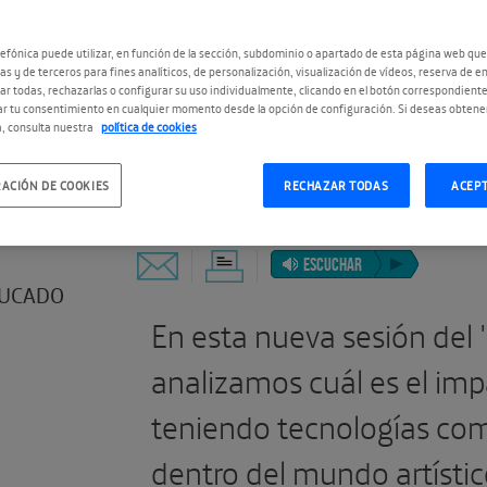
N Y
efónica puede utilizar, en función de la sección, subdominio o apartado de esta página web que
as y de terceros para fines analíticos, de personalización, visualización de vídeos, reserva de en
r todas, rechazarlas o configurar su uso individualmente, clicando en el botón correspondient
r tu consentimiento en cualquier momento desde la opción de configuración. Si deseas obtene
, consulta nuestra
política de cookies
#CulturaEnDigital
ACIÓN DE COOKIES
RECHAZAR TODAS
ACEP
ESCUCHAR
UCADO
En esta nueva sesión del '
analizamos cuál es el imp
teniendo tecnologías com
dentro del mundo artístic