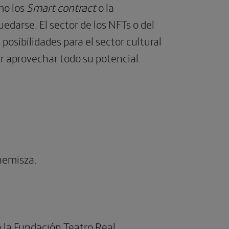
mo los
Smart contract
o la
edarse. El sector de los NFTs o del
osibilidades para el sector cultural
 aprovechar todo su potencial.
nemisza.
 la Fundación Teatro Real.