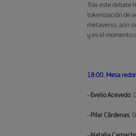
Tras este debate 
tokenización de ac
metaverso, aún sie
y es el momento d
18:00. Mesa redond
–
Evelio Acevedo
.
–
Pilar Cárdenas
. 
–
Natalia Camacho