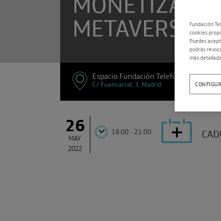
MONETIZACIÓ
METAVERSO
Fundación Tel
cookies propi
Puedes acepta
podrás revoca
más detallada
Espacio Fundación Telefónica
C/ Fuencarral, 3, Madrid
CONFIGUR
26
18:00 - 21:00
CAD
MAY
2022