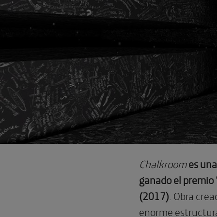
Chalkroom
es una
ganado el premio ‘
(2017)
. Obra crea
enorme estructura