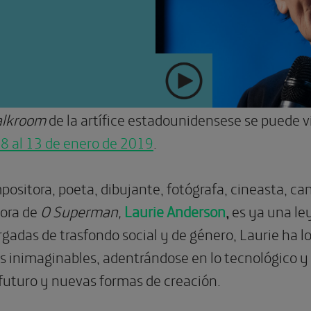
" >
alkroom
de la artífice estadounidensese se puede vi
8 al 13 de enero de 2019
.
mpositora, poeta, dibujante, fotógrafa, cineasta, ca
tora de
O Superman,
Laurie Anderson
,
es ya una le
gadas de trasfondo social y de género, Laurie ha l
s inimaginables, adentrándose en lo tecnológico y
 futuro y nuevas formas de creación.