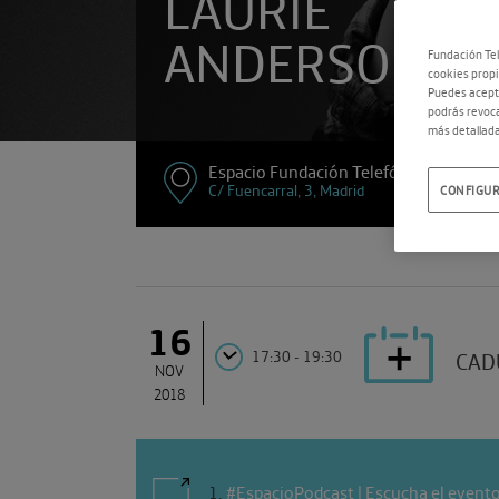
LAURIE
ANDERSON
Fundación Tel
cookies propi
Puedes acepta
podrás revoca
más detallada
Espacio Fundación Telefónica
C/ Fuencarral, 3, Madrid
CONFIGUR
16
17:30 - 19:30
CAD
NOV
2018
1
.
#EspacioPodcast | Escucha el event