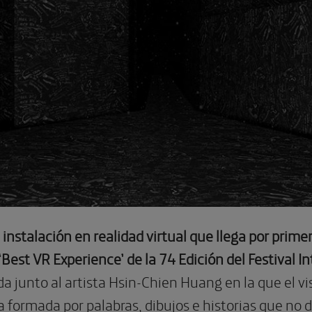
 instalación en realidad virtual que llega por prim
Best VR Experience’ de la 74 Edición del Festival I
da junto al artista Hsin-Chien Huang en la que el vi
 formada por palabras, dibujos e historias que no 