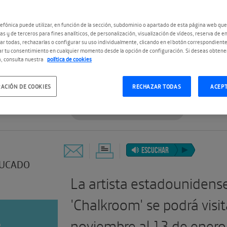
efónica puede utilizar, en función de la sección, subdominio o apartado de esta página web que
as y de terceros para fines analíticos, de personalización, visualización de vídeos, reserva de en
r todas, rechazarlas o configurar su uso individualmente, clicando en el botón correspondient
r tu consentimiento en cualquier momento desde la opción de configuración. Si deseas obtene
, consulta nuestra
política de cookies
#EspacioLaurieAnderson
ACIÓN DE COOKIES
RECHAZAR TODAS
ACEP
#LaurieAndersonMadrid
ESCUCHAR
UCADO
La artista estadounidense
'Chalkroom' se podrá visit
noviembre al 13 de enero,
o