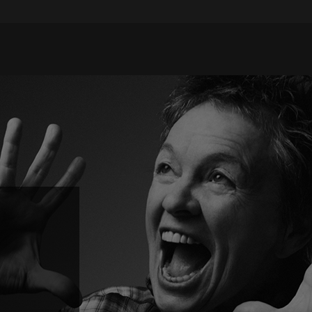
Suscríbete a
Encuentros Fundación
Telefónica
Utiliza cualquiera de tus clietes favoritos para recibir los
nuevos episodios al instante.