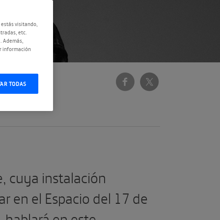
 estás visitando,
tradas, etc.
e. Además,
r información
TAR TODAS
, cuya instalación
ar en el Espacio del 17 de
 hablará en este