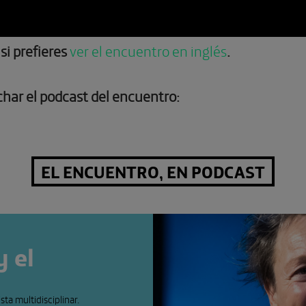
si prefieres
ver el encuentro en inglés
.
har el podcast del encuentro:
EL ENCUENTRO, EN PODCAST
y el
sta multidisciplinar.