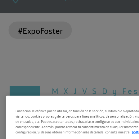
#ExpoFoster
M X J V
S D y Fe
19
17:00 - 20:00
Fundación Telefónica puede utilizar, en función de la sección, subdominio o apartad
visitando, cookies propias y de terceros para fines analíticos, de personalización, vi
de entradas, etc. Puedes aceptar todas, rechazarlas o configurar su uso individualme
ENE 2018
correspondiente. Además, podrás revocar tu consentimiento en cualquier momento 
configuración. Si deseas obtener información más detallada, consulta nuestra
polí