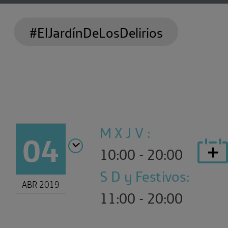
#ElJardínDeLosDelirios
M X J V :
04
10:00 - 20:00
S D y Festivos:
ABR 2019
11:00 - 20:00