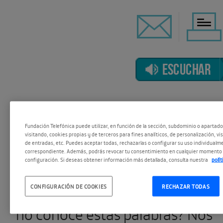
ESCUCHAR
Ecología, urbanismo ecológico,
Fundación Telefónica puede utilizar, en función de la sección, subdominio o apartad
visitando, cookies propias y de terceros para fines analíticos, de personalización, vi
movilidad y desarrollo
de entradas, etc. Puedes aceptar todas, rechazarlas o configurar su uso individualme
correspondiente. Además, podrás revocar tu consentimiento en cualquier momento 
configuración. Si deseas obtener información más detallada, consulta nuestra
polí
sostenibles, “verdificación” de la
ciudades, ecoturismo… ¿Quién
CONFIGURACIÓN DE COOKIES
RECHAZAR TODAS
no conoce estas palabras? Nos