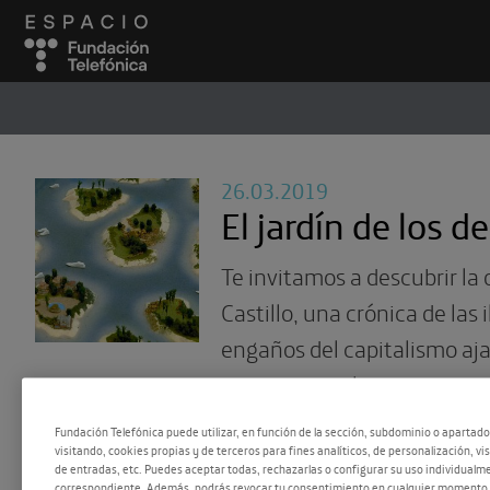
ESPACIO
#
26.03.2019
El jardín de los de
Te invitamos a descubrir la
Castillo, una crónica de las 
engaños del capitalismo aja
esperanzas y los espejismos
popular.
Fundación Telefónica puede utilizar, en función de la sección, subdominio o apartad
visitando, cookies propias y de terceros para fines analíticos, de personalización, vi
de entradas, etc. Puedes aceptar todas, rechazarlas o configurar su uso individualme
correspondiente. Además, podrás revocar tu consentimiento en cualquier momento 