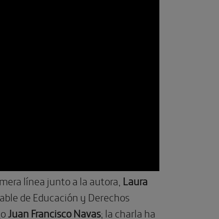
mera línea junto a la autora,
Laura
nsable de Educación y Derechos
go
Juan Francisco Navas
; la charla ha