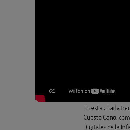
En esta charla hem
Cuesta Cano
, com
Digitales de la I