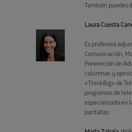
También puedes di
Laura Cuesta Ca
Es profesora adju
Comunicación, Mark
Prevención de Adi
columnas y opinio
«ThinkBig» de Tel
programas de tele
especializado en l
pantallas.
María Zabala
@iW