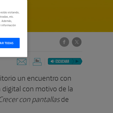
 estás visitando,
tradas, etc.
e. Además,
r información
TAR TODAS
ESCUCHAR
torio un encuentro con
 digital con motivo de la
Crecer con pantallas
de