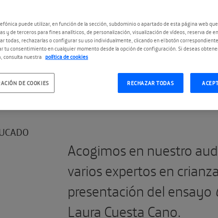
efónica puede utilizar, en función de la sección, subdominio o apartado de esta página web que
as y de terceros para fines analíticos, de personalización, visualización de vídeos, reserva de en
r todas, rechazarlas o configurar su uso individualmente, clicando en el botón correspondient
r tu consentimiento en cualquier momento desde la opción de configuración. Si deseas obtene
, consulta nuestra
política de cookies
#CrecerConPantallas
ACIÓN DE COOKIES
RECHAZAR TODAS
ACEP
UCADO
Acogimos en nuestro audi
varios expertos en crianza
presentación del ensayo
Laura Cuesta Cano.