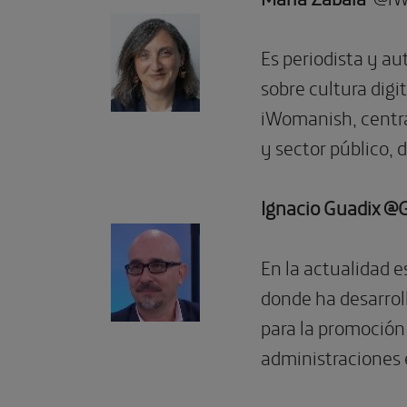
Es periodista y aut
sobre cultura digi
iWomanish, centrad
y sector público, 
Ignacio Guadix
@G
En la actualidad e
donde ha desarroll
para la promoción 
administraciones 