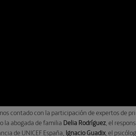
os contado con la participación de expertos de pri
o la abogada de familia
Delia Rodríguez
, el respo
nfancia de UNICEF España,
Ignacio Guadix
, el psicólo