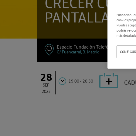
CRECER CON
PANTALLAS
Fundación Tel
cookies propi
Puedes acepta
podrás revoca
más detallada
Espacio Fundación Telefónica
C/ Fuencarral, 3, Madrid
CONFIGUR
28
19:00 - 20:30
CAD
SEP
2023