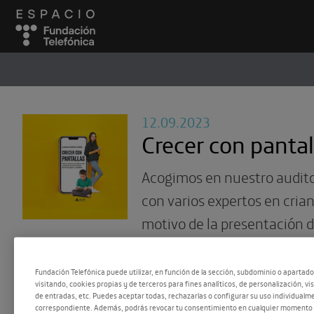
ESPACIO
#
12.09.2023
Crecer con pantal
Acogimos en nuestro audit
con varios expertos en crian
motivo de la presentación 
con pantallas
de Laura Cues
Fundación Telefónica puede utilizar, en función de la sección, subdominio o apartad
visitando, cookies propias y de terceros para fines analíticos, de personalización, vi
de entradas, etc. Puedes aceptar todas, rechazarlas o configurar su uso individualme
correspondiente. Además, podrás revocar tu consentimiento en cualquier momento 