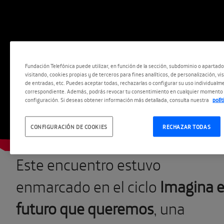
Fundación Telefónica puede utilizar, en función de la sección, subdominio o apartad
visitando, cookies propias y de terceros para fines analíticos, de personalización, vi
de entradas, etc. Puedes aceptar todas, rechazarlas o configurar su uso individualme
correspondiente. Además, podrás revocar tu consentimiento en cualquier momento 
configuración. Si deseas obtener información más detallada, consulta nuestra
polí
CONFIGURACIÓN DE COOKIES
RECHAZAR TODAS
Este encuentro estuvo
enmarcado en el ciclo
Imagina e
futuro que queremos
, una