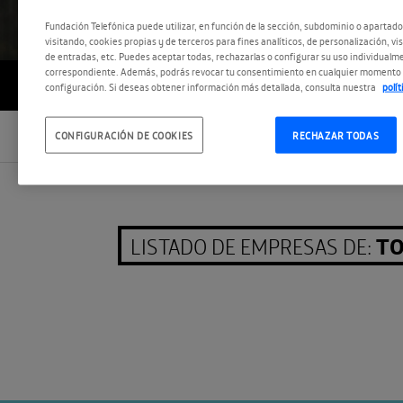
Fundación Telefónica puede utilizar, en función de la sección, subdominio o apartad
visitando, cookies propias y de terceros para fines analíticos, de personalización, vi
de entradas, etc. Puedes aceptar todas, rechazarlas o configurar su uso individualme
correspondiente. Además, podrás revocar tu consentimiento en cualquier momento 
FILTRAR POR TIPO Y CATEGORÍA
configuración. Si deseas obtener información más detallada, consulta nuestra
polí
Buscar:
CONFIGURACIÓN DE COOKIES
RECHAZAR TODAS
T
LISTADO DE EMPRESAS DE: