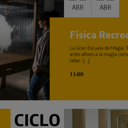
ABR
ABR
Física Recre
La Gran Escuela de Magia "A
artes afines a la magia como
taller: [...]
11:00
CICLO