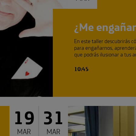
¿Me engañan
En este taller descubrirás c
para engañarnos, aprenderás
que podrás ilusionar a tus a
10:45
19
31
MAR
MAR