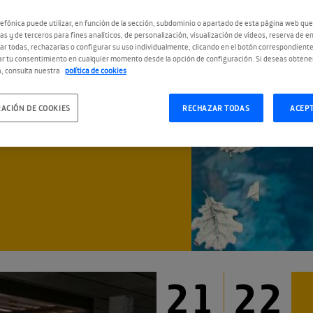
R
MAR
ABR
efónica puede utilizar, en función de la sección, subdominio o apartado de esta página web que
as y de terceros para fines analíticos, de personalización, visualización de vídeos, reserva de en
r todas, rechazarlas o configurar su uso individualmente, clicando en el botón correspondient
r tu consentimiento en cualquier momento desde la opción de configuración. Si deseas obtene
, consulta nuestra
política de cookies
es
ACIÓN DE COOKIES
RECHAZAR TODAS
ACEP
la historia de lo
ómo ha ido cambiando.
21
22