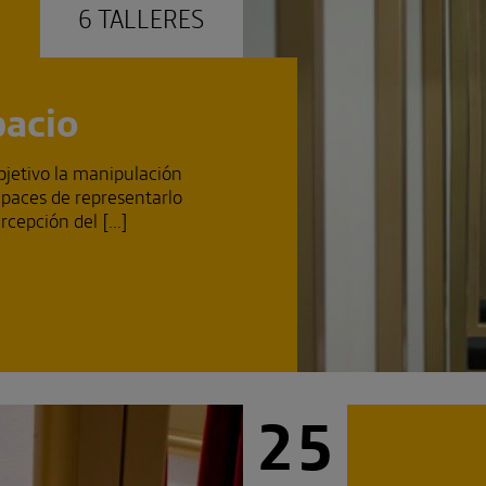
6 TALLERES
pacio
bjetivo la manipulación
apaces de representarlo
cepción del [...]
25