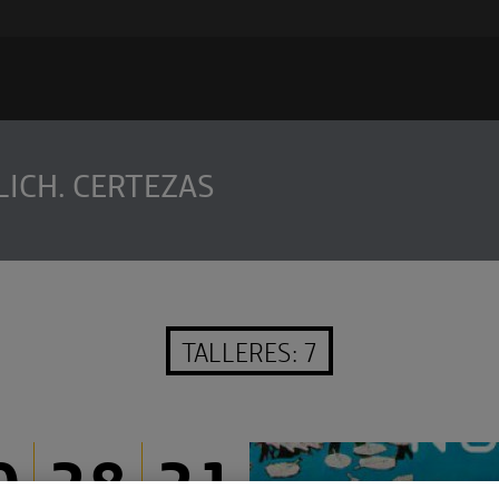
ICH. CERTEZAS
TALLERES: 7
0
28
21