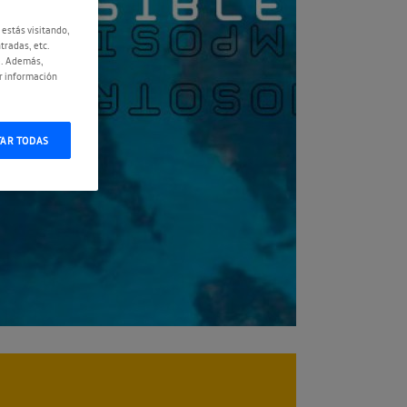
 estás visitando,
tradas, etc.
e. Además,
r información
TAR TODAS