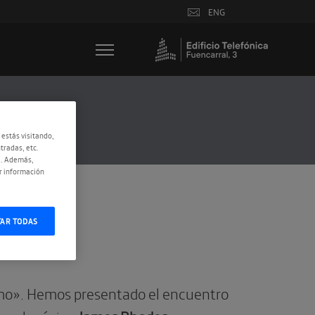
ENG
 estás visitando,
tradas, etc.
e. Además,
r información
TAR TODAS
smo». Hemos presentado el encuentro