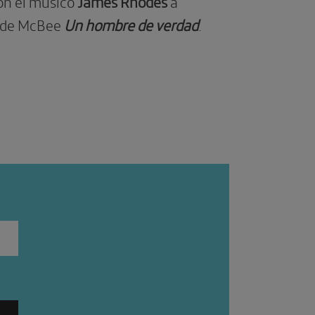
n el músico
James Rhodes
a
io de McBee
Un hombre de verdad
.