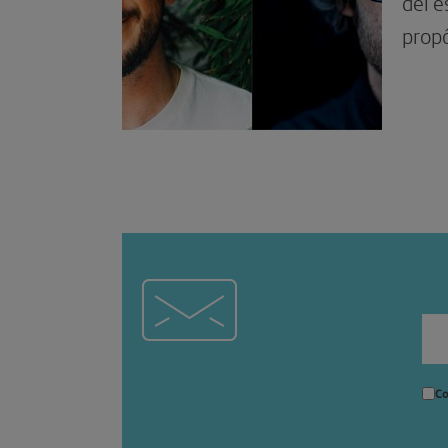
del 
propó
Co