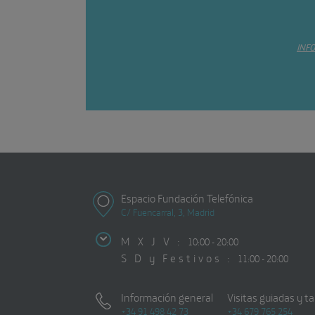
INF
Espacio Fundación Telefónica
C/ Fuencarral, 3, Madrid
M X J V :
10:00 - 20:00
S D y Festivos :
11:00 - 20:00
Información general
Visitas guiadas y ta
+34 91 498 42 73
+34 679 765 254