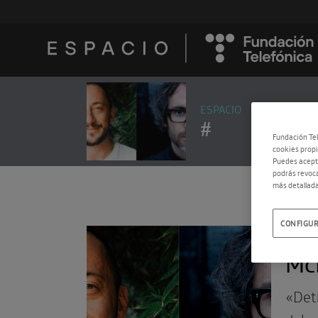
ESPACIO
#
Fundación Tel
cookies propi
Puedes acepta
podrás revoca
más detallada
CONFIGUR
11.0
Mc
«Det