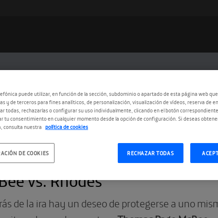
efónica puede utilizar, en función de la sección, subdominio o apartado de esta página web que
as y de terceros para fines analíticos, de personalización, visualización de vídeos, reserva de en
r todas, rechazarlas o configurar su uso individualmente, clicando en el botón correspondient
r tu consentimiento en cualquier momento desde la opción de configuración. Si deseas obtene
, consulta nuestra
política de cookies
ACIÓN DE COOKIES
RECHAZAR TODAS
ACEP
1.2019
Bee vs. Rhodes
rás de la ira hay un deseo de protegerse a uno mi