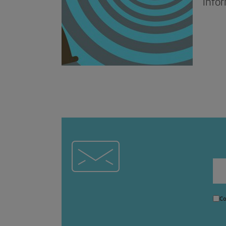
infor
Co