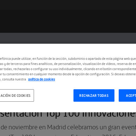
efónica puede utilizar, en función de la sección, subdominio o apartado de esta página web que
as y de terceros para fines analíticos, de personalización, visualización de vídeos, reserva de en
r todas, rechazarlas o configurar su uso individualmente, clicando en el botón correspondient
r tu consentimiento en cualquier momento desde la opción de configuración. Si deseas obtene
, consulta nuestra
política de cookies
ACIÓN DE COOKIES
RECHAZAR TODAS
ACEP
0.2016
sentación Top 100 Innovacione
6 de noviembre en Madrid celebramos un gran event