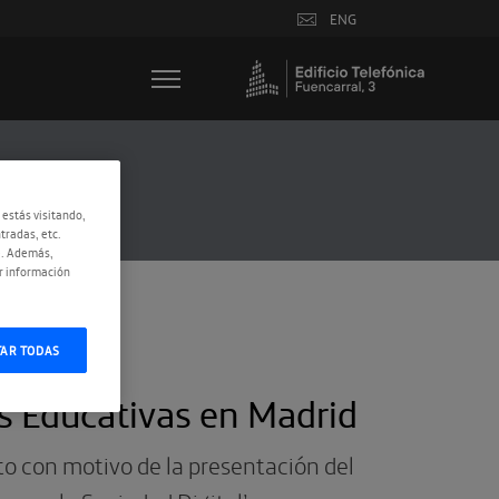
ENG
 estás visitando,
tradas, etc.
e. Además,
r información
TAR TODAS
s Educativas en Madrid
o con motivo de la presentación del