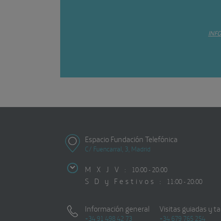
INF
Espacio Fundación Telefónica
C/ Fuencarral, 3, Madrid
M X J V :
10:00 - 20:00
S D y Festivos :
11:00 - 20:00
Información general
Visitas guiadas y ta
+34 91 498 42 73
+34 679 765 254