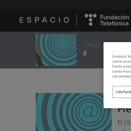
ESPACIO
#
Fundación Tel
cookies propi
Puedes acepta
podrás revoca
más detallada
CONFIGUR
27.1
Pre
El 1