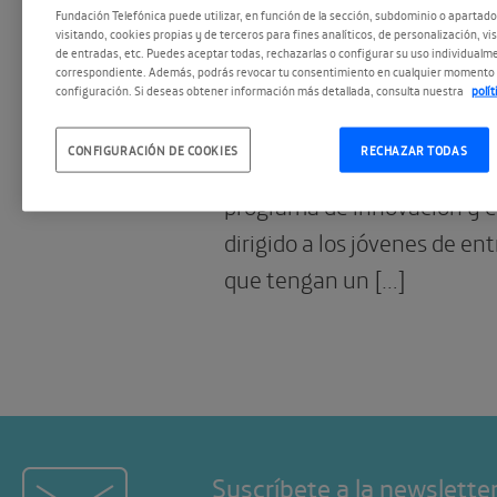
Fundación Telefónica puede utilizar, en función de la sección, subdominio o apartad
visitando, cookies propias y de terceros para fines analíticos, de personalización, vi
17.10.2012
de entradas, etc. Puedes aceptar todas, rechazarlas o configurar su uso individualme
Think Big Jóvene
correspondiente. Además, podrás revocar tu consentimiento en cualquier momento 
configuración. Si deseas obtener información más detallada, consulta nuestra
polí
Fundación Telefónica, con l
CONFIGURACIÓN DE COOKIES
RECHAZAR TODAS
Movistar, lanza Think Big J
programa de innovación y
dirigido a los jóvenes de en
que tengan un […]
Suscríbete a la newslette