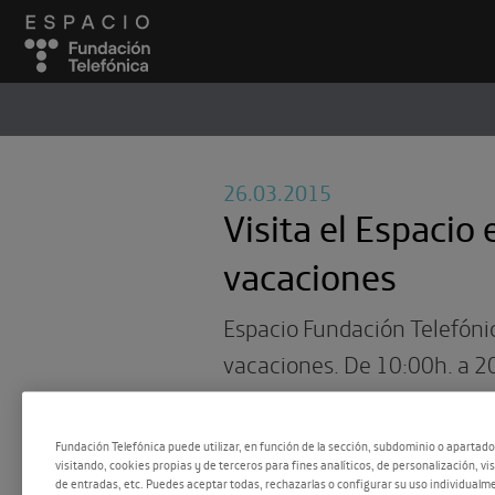
ESPACIO
#
26.03.2015
Visita el Espacio 
vacaciones
Espacio Fundación Telefónic
vacaciones. De 10:00h. a 2
martes a domingo, disfruta
oferta en exposiciones y de
Fundación Telefónica puede utilizar, en función de la sección, subdominio o apartad
visitando, cookies propias y de terceros para fines analíticos, de personalización, vi
programa educativo con visit
de entradas, etc. Puedes aceptar todas, rechazarlas o configurar su uso individualme