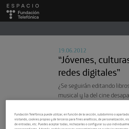
ESPACIO
#
19.06.2012
“Jóvenes, cultura
redes digitales”
¿Se seguirán editando libros
musical y la del cine desap
las descargas de Internet y 
dudas se iluminan de un mo
Fundación Telefónica puede utilizar, en función de la sección, subdominio o apartad
visitando, cookies propias y de terceros para fines analíticos, de personalización, vi
de entradas, etc. Puedes aceptar todas, rechazarlas o configurar su uso individualme
correspondiente. Además, podrás revocar tu consentimiento en cualquier momento 